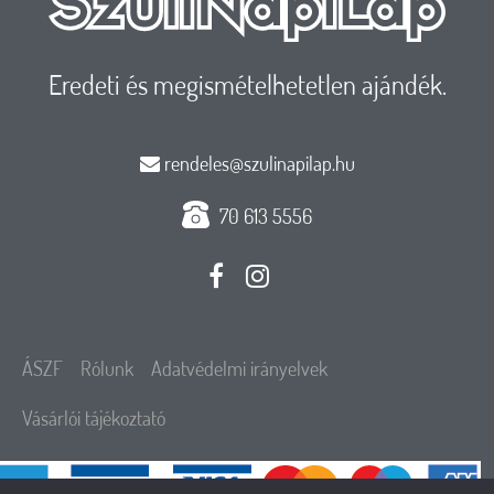
Eredeti és megismételhetetlen ajándék.
rendeles@szulinapilap.hu
70 613 5556
ÁSZF
Rólunk
Adatvédelmi irányelvek
Vásárlói tájékoztató