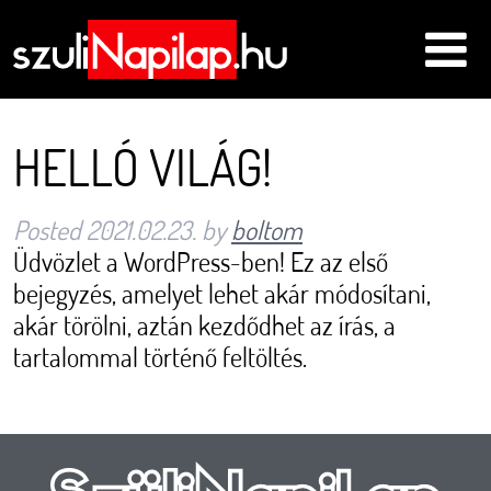
HELLÓ VILÁG!
Posted
2021.02.23.
by
boltom
Üdvözlet a WordPress-ben! Ez az első
bejegyzés, amelyet lehet akár módosítani,
akár törölni, aztán kezdődhet az írás, a
tartalommal történő feltöltés.